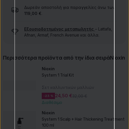
Δωρεάν αποστολή για παραγγελίες άνω των
119,00 €
.
Εξουσιοδοτημένος μεταπωλητής
– Lattafa,
Afnan, Armaf, French Avenue και άλλα.
Περισσότερα προϊόντα από την ίδια σειρά
Nioxin
Nioxin
System 1 Trial Kit
Σετ καλλυντικών μαλλιών
24,50 €
32,00 €
-23 %
Διαθέσιμο
Nioxin
System 1 Scalp + Hair Thickening Treatment
100 ml