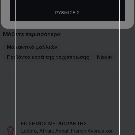
Αξιολογήσεις
ΡΥΘΜΊΣΕΙΣ
Μάθετε περισσότερα
Μαλακτικά μαλλιών
Προϊόντα κατά της τριχόπτωσης
Nioxin
ΕΠΙΣΗΜΟΣ ΜΕΤΑΠΩΛΗΤΗΣ
Lattafa, Afnan, Armaf, French Avenue και