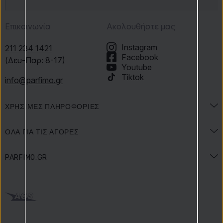
Επικοινωνία
Ακολουθήστε μας
Instagram
211 234 1421
Facebook
(Δευ-Παρ: 8-17)
Youtube
Tiktok
info@parfimo.gr
ΧΡΉΣΙΜΕΣ ΠΛΗΡΟΦΟΡΊΕΣ
Εγκυκλοπαίδεια αρωμάτων
ΌΛΑ ΓΙΑ ΤΙΣ ΑΓΟΡΈΣ
Εγκυκλοπαίδεια ομορφιάς
Αποστολή & Πληρωμή
PARFIMO.GR
Προσφορές & Εορτές
Πώς να πληρώσετε
ΕΠΙΚΟΙΝΩΝΙΑ
Όροι διαγωνισμού
Επιστροφές
Έγραψαν για εμάς
Αξιολογήσεις προϊόντων
Παράπονα για εμπορεύματα
Καριέρα
Blog Parfimo