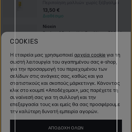
Περιποίηση μαλλιών χωρίς ξέβγαλμα
13,50 €
Διαθέσιμο
Nioxin
System 1 Scalp + Hair Conditioner 300 ml
COOKIES
Ενδυναμωτικό μαλακτικό για μεγαλύτερη πυκνότητα μαλλιών
12,50 €
Η εταιρεία μας χρησιμοποιεί
αρχεία cookie
για τη
Διαθέσιμο
σωστή λειτουργία του αγαπημένου σας e-shop,
για την προσαρμογή του περιεχομένου των
σελίδων στις ανάγκες σας, καθώς και για
Περιγραφή προϊόντος
στατιστικούς και σκοπούς μάρκετινγκ. Κάνοντας
κλικ στο κουμπί «Αποδέχομαι», μας παρέχετε τη
συναίνεσή σας για τη συλλογή και την
Χαρακτηριστικά
επεξεργασία τους και εμείς θα σας προσφέρουμε
την καλύτερη δυνατή εμπειρία αγορών.
Nioxin
ΑΠΟΔΟΧΉ ΌΛΩΝ