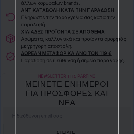
άλλων κορυφαίων brands.
ΑΝΤΙΚΑΤΑΒΟΛΗ ΚΑΤΑ ΤΗΝ ΠΑΡΑΔΟΣΗ
Πληρώστε την παραγγελία σας κατά την
παραλαβή.
ΧΙΛΙΑΔΕΣ ΠΡΟΪΟΝΤΑ ΣΕ ΑΠΟΘΕΜΑ
Αρώματα, καλλυντικά και προϊόντα ομορφιάς
με γρήγορη αποστολή.
ΔΩΡΕΑΝ ΜΕΤΑΦΟΡΙΚΑ ΑΝΩ ΤΩΝ 119 €
Παράδοση σε διεύθυνση ή σημείο παραλαβής.
NEWSLETTER ΤΗΣ PARFIMO
ΜΕΊΝΕΤΕ ΕΝΉΜΕΡΟΙ
ΓΙΑ ΠΡΟΣΦΟΡΈΣ ΚΑΙ
ΝΈΑ
ΣΤΕΊΛΤΕ