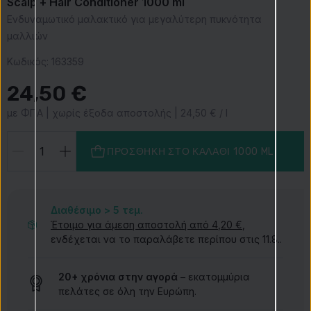
Scalp + Hair Conditioner 1000 ml
Ενδυναμωτικό μαλακτικό για μεγαλύτερη πυκνότητα
μαλλιών
Κωδικός:
163359
24,50 €
με ΦΠΑ | χωρίς έξοδα αποστολής | 24,50 € / l
ΠΡΟΣΘΉΚΗ ΣΤΟ ΚΑΛΆΘΙ
1000 ML
Διαθέσιμο > 5
τεμ.
Έτοιμο για άμεση αποστολή από 4,20 €
,
ενδέχεται να το παραλάβετε περίπου στις 11.8..
20+ χρόνια στην αγορά
– εκατομμύρια
πελάτες σε όλη την Ευρώπη.