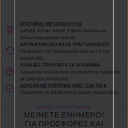
ΕΠΙΣΗΜΟΣ ΜΕΤΑΠΩΛΗΤΗΣ
Lattafa, Afnan, Armaf, French Avenue και
άλλων κορυφαίων brands.
ΑΝΤΙΚΑΤΑΒΟΛΗ ΚΑΤΑ ΤΗΝ ΠΑΡΑΔΟΣΗ
Πληρώστε την παραγγελία σας κατά την
παραλαβή.
ΧΙΛΙΑΔΕΣ ΠΡΟΪΟΝΤΑ ΣΕ ΑΠΟΘΕΜΑ
Αρώματα, καλλυντικά και προϊόντα ομορφιάς
με γρήγορη αποστολή.
ΔΩΡΕΑΝ ΜΕΤΑΦΟΡΙΚΑ ΑΝΩ ΤΩΝ 119 €
Παράδοση σε διεύθυνση ή σημείο παραλαβής.
NEWSLETTER ΤΗΣ PARFIMO
ΜΕΊΝΕΤΕ ΕΝΉΜΕΡΟΙ
ΓΙΑ ΠΡΟΣΦΟΡΈΣ ΚΑΙ