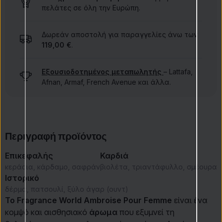
πελάτες σε όλη την Ευρώπη.
Δωρεάν αποστολή για παραγγελίες άνω των
119,00 €
.
Εξουσιοδοτημένος μεταπωλητής
– Lattafa,
Afnan, Armaf, French Avenue και άλλα.
Περιγραφή προϊόντος
Επικεφαλής
Καρδιά
κεράσια, κάρδαμο, σαφράν
βιολέτα, τριαντάφυλλο, σμέουρα
Ιστορικό
δέρμα, πατσουλί, ξύλο άγαρ (ουντ)
Το Fragrance World Ambroise Pour Femme
είναι ένα
κομψό και αισθησιακό
άρωμα
που εξυμνεί τη