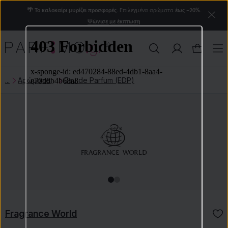
🌴 Το καλοκαίρι μυρίζει προσφορές.
Επιλεγμένα αρώματα
έως −20%.
Ψώνισε με έκπτωση
Αρώματα
Eau de Parfum (EDP)
Fragrance World