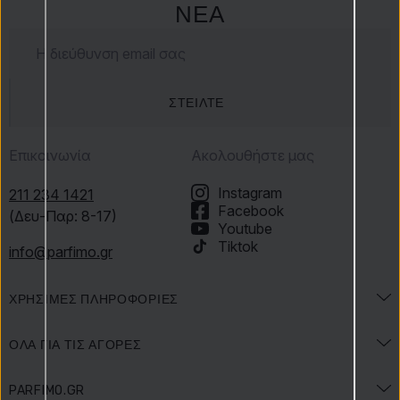
ΝΈΑ
ΣΤΕΊΛΤΕ
Επικοινωνία
Ακολουθήστε μας
Instagram
211 234 1421
Facebook
(Δευ-Παρ: 8-17)
Youtube
Tiktok
info@parfimo.gr
ΧΡΉΣΙΜΕΣ ΠΛΗΡΟΦΟΡΊΕΣ
Εγκυκλοπαίδεια αρωμάτων
ΌΛΑ ΓΙΑ ΤΙΣ ΑΓΟΡΈΣ
Εγκυκλοπαίδεια ομορφιάς
Αποστολή & Πληρωμή
PARFIMO.GR
Προσφορές & Εορτές