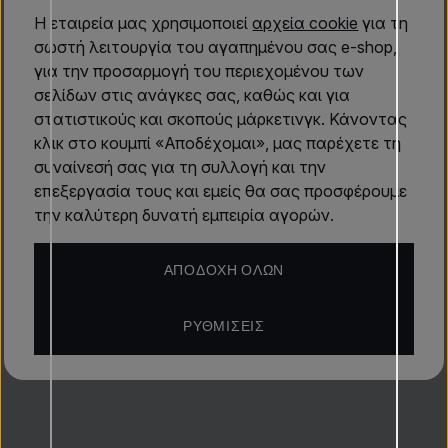
περιστάσεις.
Η εταιρεία μας χρησιμοποιεί
αρχεία cookie
για τη
Η βάση του αρώματος είναι ζεστή και μακράς διάρκειας
σωστή λειτουργία του αγαπημένου σας e-shop,
Αξιολογήσεις
χάρη στις νότες από
κεχριμπάρι
, κρεμώδες
για την προσαρμογή του περιεχομένου των
σανταλόξυλο
και τη διακριτική γλυκύτητα της
σελίδων στις ανάγκες σας, καθώς και για
βανίλιας
, οι οποίες αφήνουν ένα απαλό και ελκυστικό
στατιστικούς και σκοπούς μάρκετινγκ. Κάνοντας
Μάθετε περισσότερα
ίχνος στο δέρμα.
Το Fragrance World Ambroise Pour
κλικ στο κουμπί «Αποδέχομαι», μας παρέχετε τη
Femme
είναι η ιδανική επιλογή για τις σύγχρονες
συναίνεσή σας για τη συλλογή και την
Eau de Parfum (EDP)
γυναίκες που θέλουν να αναδείξουν την
επεξεργασία τους και εμείς θα σας προσφέρουμε
Αραβικά και ανατολίτικα αρώματα
προσωπικότητα και τη φυσική τους ομορφιά. Αυτό το
την καλύτερη δυνατή εμπειρία αγορών.
άρωμα είναι το τέλειο συμπλήρωμα για κάθε στιγμή που
Ανοιξιάτικο άρωμα
Φθινοπωρινά αρώματα
θέλετε να λάμψετε.
ΑΠΟΔΟΧΉ ΌΛΩΝ
Χειμωνιάτικα αρώματα
Κρυμμένοι θησαυροί
Fragrance World
ΡΥΘΜΊΣΕΙΣ