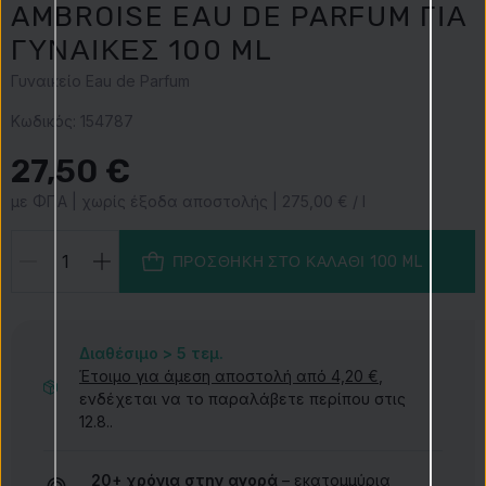
AMBROISE EAU DE PARFUM ΓΙΑ
ΓΥΝΑΊΚΕΣ 100 ML
Γυναικείο Eau de Parfum
Κωδικός:
154787
27,50 €
με ΦΠΑ | χωρίς έξοδα αποστολής | 275,00 € / l
ΠΡΟΣΘΉΚΗ ΣΤΟ ΚΑΛΆΘΙ
100 ML
Διαθέσιμο > 5
τεμ.
Έτοιμο για άμεση αποστολή από 4,20 €
,
ενδέχεται να το παραλάβετε περίπου στις
12.8..
20+ χρόνια στην αγορά
– εκατομμύρια