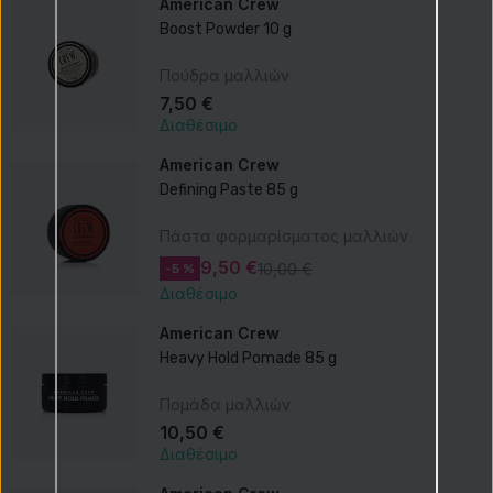
American Crew
Boost Powder 10 g
Πούδρα μαλλιών
7,50 €
Διαθέσιμο
American Crew
Defining Paste 85 g
Πάστα φορμαρίσματος μαλλιών
9,50 €
10,00 €
-5 %
Διαθέσιμο
American Crew
Heavy Hold Pomade 85 g
Πομάδα μαλλιών
10,50 €
Διαθέσιμο