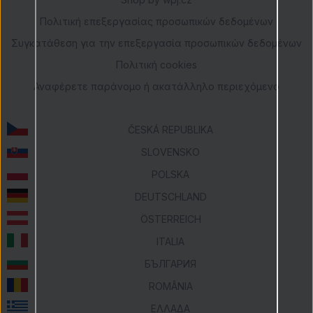
Πολιτική επεξεργασίας προσωπικών δεδομένων
Συγκατάθεση για την επεξεργασία προσωπικών δεδομένων
Πολιτική cookies
Αναφέρετε παράνομο ή ακατάλληλο περιεχόμενο
ČESKÁ REPUBLIKA
SLOVENSKO
POLSKA
DEUTSCHLAND
ÖSTERREICH
ITALIA
БЪЛГАРИЯ
ROMÂNIA
ΕΛΛΑΔΑ