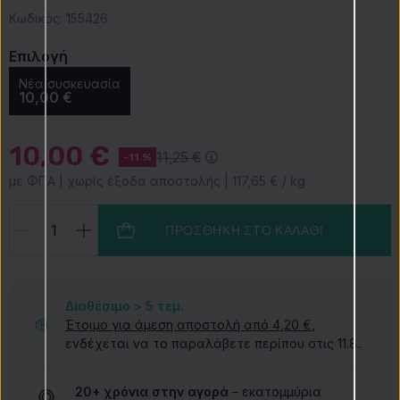
Κωδικός:
155426
Επιλογή
Νέα συσκευασία
10,00 €
10,00 €
11,25 €
-11 %
με ΦΠΑ | χωρίς έξοδα αποστολής | 117,65 € / kg
ΠΡΟΣΘΉΚΗ ΣΤΟ ΚΑΛΆΘΙ
Διαθέσιμο > 5
τεμ.
Έτοιμο για άμεση αποστολή από 4,20 €
,
ενδέχεται να το παραλάβετε περίπου στις 11.8..
20+ χρόνια στην αγορά
– εκατομμύρια