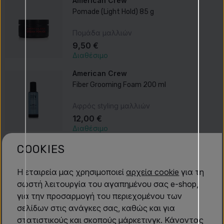
American Crew
Pomade (Light Hold) 85 g
Πομάδα μαλλιών
9,50 €
Διαθέσιμο
American Crew
Fiber Grooming Foam 200 ml
Αφρός styling μαλλιών
12,00 €
Διαθέσιμο
American Crew
COOKIES
Fiber Προϊόντα κομμωτικής για άνδρες 85 gr
Η εταιρεία μας χρησιμοποιεί
αρχεία cookie
για τη
Ελαστικό τζελ σταθεροποίησης
σωστή λειτουργία του αγαπημένου σας e-shop,
9,50 €
για την προσαρμογή του περιεχομένου των
Διαθέσιμο
σελίδων στις ανάγκες σας, καθώς και για
American Crew
στατιστικούς και σκοπούς μάρκετινγκ. Κάνοντας