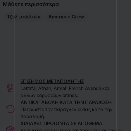
Μάθετε περισσότερα
Τζελ μαλλιών
American Crew
ΕΠΙΣΗΜΟΣ ΜΕΤΑΠΩΛΗΤΗΣ
Lattafa, Afnan, Armaf, French Avenue και
άλλων κορυφαίων brands.
ΑΝΤΙΚΑΤΑΒΟΛΗ ΚΑΤΑ ΤΗΝ ΠΑΡΑΔΟΣΗ
Πληρώστε την παραγγελία σας κατά την
παραλαβή.
ΧΙΛΙΑΔΕΣ ΠΡΟΪΟΝΤΑ ΣΕ ΑΠΟΘΕΜΑ
Αρώματα, καλλυντικά και προϊόντα ομορφιάς