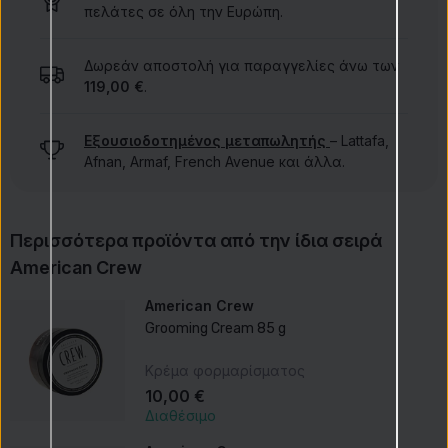
πελάτες σε όλη την Ευρώπη.
Δωρεάν αποστολή για παραγγελίες άνω των
119,00 €
.
Εξουσιοδοτημένος μεταπωλητής
– Lattafa,
Afnan, Armaf, French Avenue και άλλα.
Περισσότερα προϊόντα από την ίδια σειρά
American Crew
American Crew
Grooming Cream 85 g
Κρέμα φορμαρίσματος
10,00 €
Διαθέσιμο