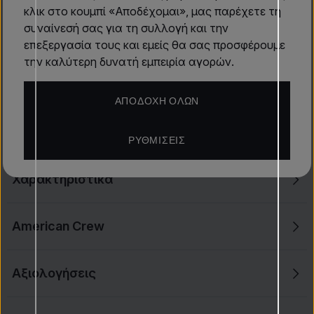
Fiber 50 g
κλικ στο κουμπί «Αποδέχομαι», μας παρέχετε τη
συναίνεσή σας για τη συλλογή και την
Ελαστικό τζελ σταθεροποίησης
επεξεργασία τους και εμείς θα σας προσφέρουμε
7,00 €
την καλύτερη δυνατή εμπειρία αγορών.
Διαθέσιμο
ΑΠΟΔΟΧΉ ΌΛΩΝ
Περιγραφή προϊόντος
ΡΥΘΜΊΣΕΙΣ
Χαρακτηριστικά
American Crew
Αξιολογήσεις