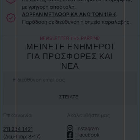
με γρήγορη αποστολή.
ΔΩΡΕΑΝ ΜΕΤΑΦΟΡΙΚΑ ΑΝΩ ΤΩΝ 119 €
Παράδοση σε διεύθυνση ή σημείο παραλαβής.
NEWSLETTER ΤΗΣ PARFIMO
ΜΕΊΝΕΤΕ ΕΝΉΜΕΡΟΙ
ΓΙΑ ΠΡΟΣΦΟΡΈΣ ΚΑΙ
ΝΈΑ
ΣΤΕΊΛΤΕ
Επικοινωνία
Ακολουθήστε μας
Instagram
211 234 1421
Facebook
(Δευ-Παρ: 8-17)