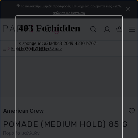
🌴 Το καλοκαίρι μυρίζει προσφορές.
Επιλεγμένα αρώματα
έως −20%.
Ψώνισε με έκπτωση
Styling
Τζελ μαλλιών
American Crew
POMADE (MEDIUM HOLD) 85 G
Πομάδα μαλλιών