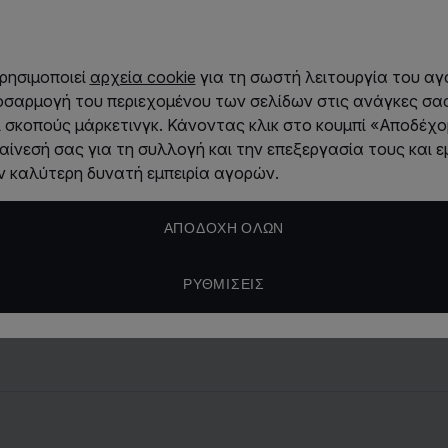
RevitaLash
χρησιμοποιεί
αρχεία cookie
για τη σωστή λειτουργία του αγ
Αξιολογήσει
ροσαρμογή του περιεχομένου των σελίδων στις ανάγκες σας
ι σκοπούς μάρκετινγκ. Κάνοντας κλικ στο κουμπί «Αποδέχο
αίνεσή σας για τη συλλογή και την επεξεργασία τους και ε
Μάθετε περι
 καλύτερη δυνατή εμπειρία αγορών.
Μολύβια για
ΑΠΟΔΟΧΉ ΌΛΩΝ
ΡΥΘΜΊΣΕΙΣ