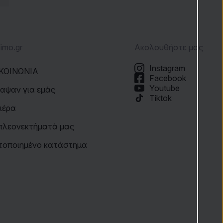
fimo.gr
Ακολουθήστε μας
Instagram
ΚΟΙΝΩΝΙΑ
Facebook
Youtube
αψαν για εμάς
Tiktok
ιέρα
πλεονεκτήματά μας
τοποιημένο κατάστημα