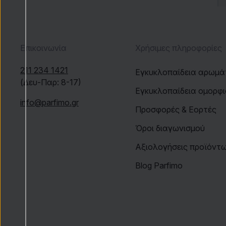
Επικοινωνία
Χρήσιμες πληροφορίες
211 234 1421
Εγκυκλοπαίδεια αρωμ
(Δευ-Παρ: 8-17)
Εγκυκλοπαίδεια ομορφ
info@parfimo.gr
Προσφορές & Εορτές
Όροι διαγωνισμού
Αξιολογήσεις προϊόντ
Blog Parfimo