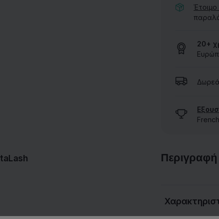
Έτοιμο
παραλάβ
ΔΕΊΤΕ ΌΛΕΣ ΤΙΣ ΜΆΡΚΕΣ
20+ χ
Ευρώπ
Δωρεά
Εξουσ
French
Περιγραφή
itaLash
Χαρακτηρισ