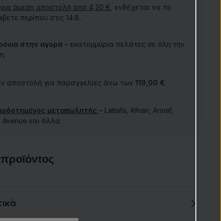
 για άμεση αποστολή από 4,20 €
, ενδέχεται να το
ετε περίπου στις 14.8..
ρόνια στην αγορά
– εκατομμύρια πελάτες σε όλη την
η.
ν αποστολή για παραγγελίες άνω των
119,00 €
.
ιοδοτημένος μεταπωλητής
– Lattafa, Afnan, Armaf,
 Avenue και άλλα.
 προϊόντος
τικά