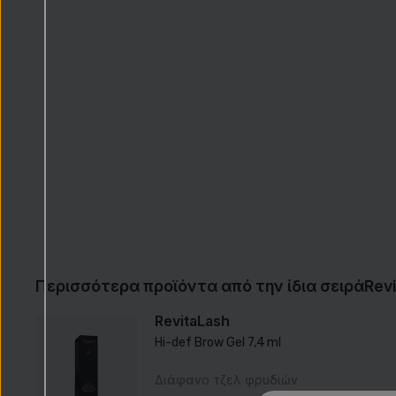
Περισσότερα προϊόντα από την ίδια σειρά
Rev
RevitaLash
Hi-def Brow Gel 7,4 ml
Διάφανο τζελ φρυδιών