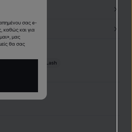
απημένου σας e-
ς
, καθώς και για
μαι», μας
μείς θα σας
σσότερα
 τα φρύδια
RevitaLash